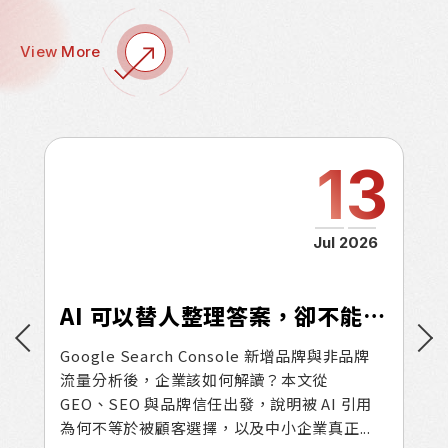
View More
4
13
026
Jul 2026
reads 爆文怎麼寫？15 個高互動文案公式與品牌貼文範例
AI 可以替人整理答案，卻不能替人相信你：從 GSC 品牌流量看 GEO 時代的品牌行銷
互動
Google Search Console 新增品牌與非品牌
20
的
流量分析後，企業該如何解讀？本文從
響 
GEO、SEO 與品牌信任出發，說明被 AI 引用
變化
.
為何不等於被顧客選擇，以及中小企業真正...