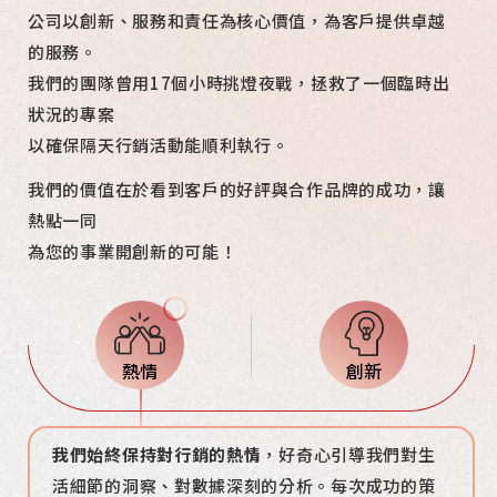
公司以創新、服務和責任為核心價值，為客戶提供卓越
的服務。
我們的團隊曾用17個小時挑燈夜戰，拯救了一個臨時出
狀況的專案
以確保隔天行銷活動能順利執行。
我們的價值在於看到客戶的好評與合作品牌的成功，讓
熱點一同
為您的事業開創新的可能！
熱情
創新
我們始終保持對行銷的熱情
熱點擁抱每一個數位行銷產業的重大革新，
從策略擬定到執行，從媒體選擇到數據分析，從業
我們肩負社會責任，致力
營造透明、公平、開放的
，好奇心引導我們對生
保持謹
活細節的洞察、對數據深刻的分析。每次成功的策
慎的態度理解與尋求合作夥伴，將化繁為簡的價值
績成長到客戶成功，
工作環境，提供頂尖薪資，聘用優秀人才一起學習
我們為客戶提供最高品質的服