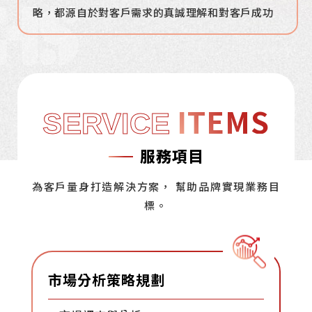
略，都源自於對客戶需求的真誠理解和對客戶成功
優勢移轉給我們的顧客
務，無論需求多複雜，都能量身打造解決方案
成長
，並充分發揮創意與才能，持續輸出穩定可靠
，期許能超越期待，一同領
，幫
的無盡追求。
先市場。
助品牌達成行銷目標。
且高質量的服務，以滿足客戶需求信守承諾。
ITEMS
SERVICE
服務項目
為客戶量身打造解決方案， 幫助品牌實現業務目
標。
市場分析策略規劃