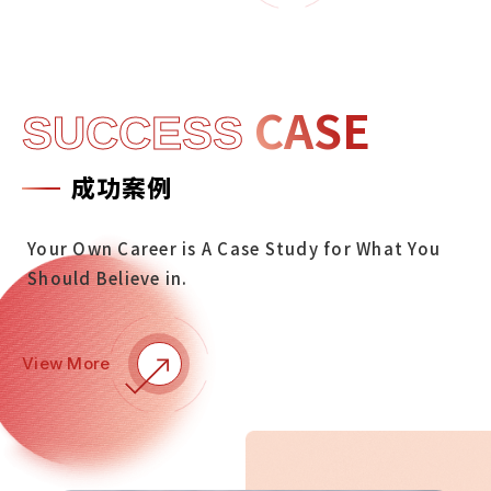
CASE
SUCCESS
成功案例
Your Own Career is A Case Study for What You
Should Believe in.
View More