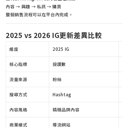
內容 → 興趣 → 私訊 → 購買
整個銷售流程可以在平台內完成。
2025 vs 2026 IG更新差異比較
維度
2025 IG
20
核心指標
按讚數
觀
流量來源
粉絲
R
搜尋方式
Hashtag
S
內容風格
精緻品牌內容
真
商業模式
導流網站
站