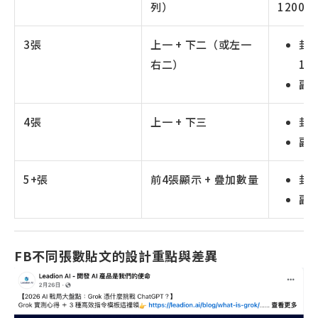
列）
1200 ×
3張
上一 + 下二（或左一
封面
右二）
12
副圖
4張
上一 + 下三
封面
副圖
5+張
前4張顯示 + 疊加數量
封面
副圖
FB不同張數貼文的設計重點與差異