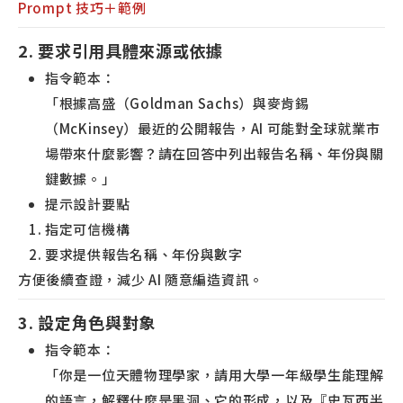
Prompt 技巧＋範例
2. 要求引用具體來源或依據
指令範本：
「根據高盛（Goldman Sachs）與麥肯錫
（McKinsey）最近的公開報告，AI 可能對全球就業市
場帶來什麼影響？請在回答中列出報告名稱、年份與關
鍵數據。」
提示設計要點
指定可信機構
要求提供報告名稱、年份與數字
方便後續查證，減少 AI 隨意編造資訊。
3. 設定角色與對象
指令範本：
「你是一位天體物理學家，請用大學一年級學生能理解
的語言，解釋什麼是黑洞、它的形成，以及『史瓦西半