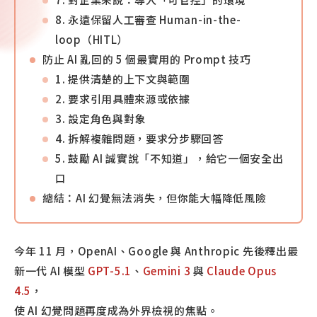
8. 永遠保留人工審查 Human-in-the-
loop（HITL）
防止 AI 亂回的 5 個最實用的 Prompt 技巧
1. 提供清楚的上下文與範圍
2. 要求引用具體來源或依據
3. 設定角色與對象
4. 拆解複雜問題，要求分步驟回答
5. 鼓勵 AI 誠實說「不知道」，給它一個安全出
口
總結：AI 幻覺無法消失，但你能大幅降低風險
今年 11 月，OpenAI、Google 與 Anthropic 先後釋出最
新一代 AI 模型
GPT-5.1
、
Gemini 3
與
Claude Opus
4.5
，
使 AI 幻覺問題再度成為外界檢視的焦點。