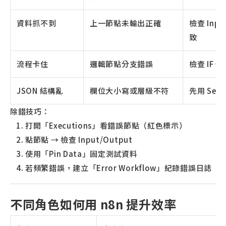
資料抓不到
上一節點未輸出正確
檢查 Inp
致
流程卡住
邏輯節點分支錯誤
檢查 IF
JSON 結構亂
欄位大小寫或層級不符
先用 Se
除錯技巧：
打開「Executions」看錯誤節點（紅色標示）
點節點 → 檢查 Input/Output
使用「Pin Data」固定測試資料
若頻繁錯誤，建立「Error Workflow」紀錄錯誤日誌
不同角色如何用 n8n 提升效率