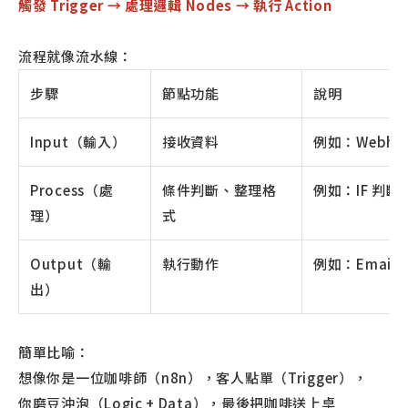
觸發 Trigger → 處理邏輯 Nodes → 執行 Action
流程就像流水線：
步驟
節點功能
說明
Input（輸入）
接收資料
例如：Webho
Process（處
條件判斷、整理格
例如：IF 判斷是
理）
式
Output（輸
執行動作
例如：Email 
出）
簡單比喻：
想像你是一位咖啡師（n8n），客人點單（Trigger），
你磨豆沖泡（Logic + Data），最後把咖啡送上桌