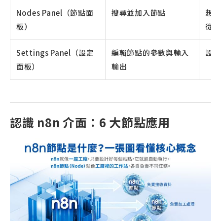
Nodes Panel（節點面
搜尋並加入節點
想連 
板）
從這
Settings Panel（設定
編輯節點的參數與輸入
設定
面板）
輸出
認識 n8n 介面：6 大節點應用