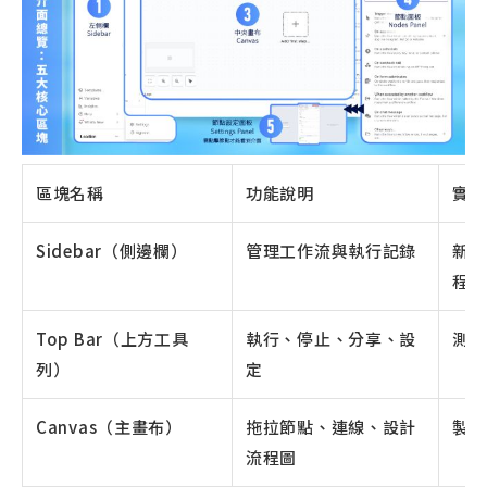
區塊名稱
功能說明
實際
Sidebar（側邊欄）
管理工作流與執行記錄
新增
程
Top Bar（上方工具
執行、停止、分享、設
測試
列）
定
Canvas（主畫布）
拖拉節點、連線、設計
製作
流程圖