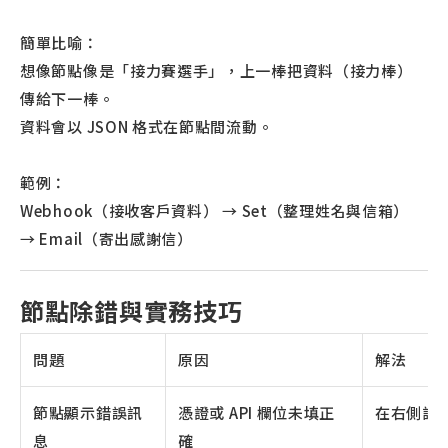
簡單比喻：
想像節點像是「接力賽選手」，上一棒把資料（接力棒）
傳給下一棒。
資料會以 JSON 格式在節點間流動。
範例：
Webhook（接收客戶資料） → Set（整理姓名與信箱）
→ Email（寄出感謝信）
節點除錯與實務技巧
問題
原因
解法
節點顯示錯誤訊
憑證或 API 欄位未填正
在右側設定面
息
確