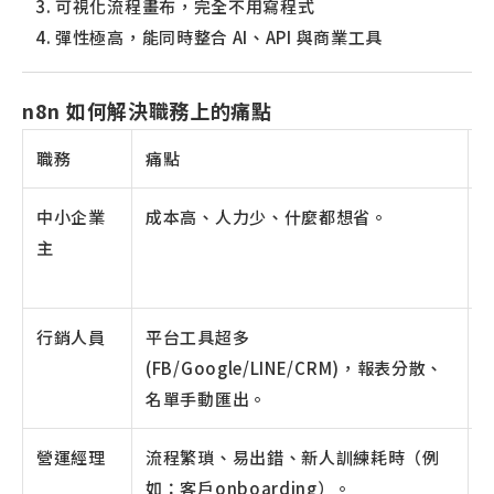
可視化流程畫布，完全不用寫程式
彈性極高，能同時整合 AI、API 與商業工具
n8n 如何解決職務上的痛點
職務
痛點
n
中小企業
成本高、人力少、什麼都想省。
主
行銷人員
平台工具超多
(FB/Google/LINE/CRM)，報表分散、
名單手動匯出。
S
營運經理
流程繁瑣、易出錯、新人訓練耗時（例
如：客戶onboarding）。