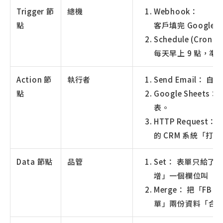
Trigger 節
總機
Webhook：
點
客戶填完 Googl
Schedule (Cron)
每天早上 9 點，
Action 節
執行者
Send Email：
點
Google Shee
表。
HTTP Reques
的 CRM 系統「打
Data 節點
品管
Set： 表單只給了「
增」一個欄位叫「
Merge： 把「FB
單」兩份資料「合併