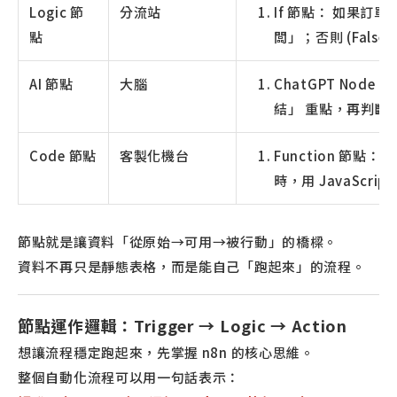
Logic 節
分流站
If 節點： 如果訂單
點
闆」；否則 (Fals
AI 節點
大腦
ChatGPT Nod
結」 重點，再判斷
Code 節點
客製化機台
Function 節點：
時，用 JavaScr
節點就是讓資料「從原始→可用→被行動」的橋樑。
資料不再只是靜態表格，而是能自己「跑起來」的流程。
節點運作邏輯：Trigger → Logic → Action
想讓流程穩定跑起來，先掌握 n8n 的核心思維。
整個自動化流程可以用一句話表示：