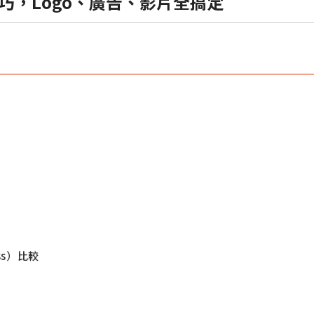
實戰技巧，Logo、廣告、影片全搞定
ess）比較