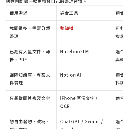
快速判斷哪一款更符合自己的整理習慣。
使用需求
適合工具
適合
截圖很多、需要分類
整知道
可針
整理
搜尋
已經有大量文件、報
NotebookLM
適合
告、PDF
與轉
團隊知識庫、專案文
Notion AI
適合
件管理
料與
只想從圖片複製文字
iPhone 原況文字 /
適合
OCR
想自由發想、改寫、
ChatGPT / Gemini /
適合