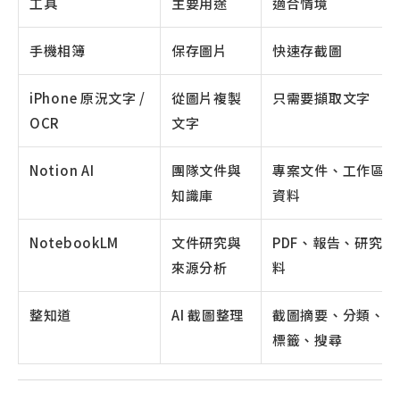
工具
主要用途
適合情境
手機相簿
保存圖片
快速存截圖
iPhone 原況文字 /
從圖片複製
只需要擷取文字
OCR
文字
Notion AI
團隊文件與
專案文件、工作區
知識庫
資料
NotebookLM
文件研究與
PDF、報告、研究資
來源分析
料
整知道
AI 截圖整理
截圖摘要、分類、
標籤、搜尋