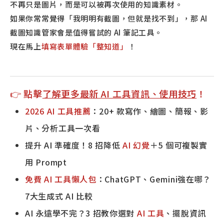
不再只是圖片，而是可以被再次使用的知識素材。
如果你常常覺得「我明明有截圖，但就是找不到」，那 AI
截圖知識管家會是值得嘗試的 AI 筆記工具。
現在馬上
填寫表單體驗「整知道」
！
👉 點擊
了解更多最新 AI 工具資訊、使用技巧
！
2026 AI 工具推薦
：20+ 款寫作、繪圖、簡報、影
片、分析工具一次看
提升 AI 準確度！8 招降低
AI 幻覺
＋5 個可複製實
用 Prompt
免費 AI 工具懶人包
：ChatGPT、Gemini強在哪？
7大生成式 AI 比較
AI 永遠學不完？3 招教你選對
AI 工具
、擺脫資訊