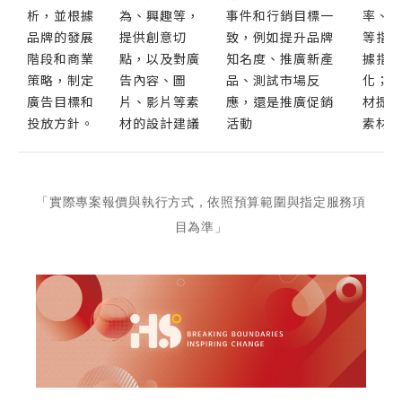
析，並根據
為、興趣等，
事件和行銷目標一
率、
品牌的發展
提供創意切
致，例如提升品牌
等指
階段和商業
點，以及對廣
知名度、推廣新產
據指
策略，制定
告內容、圖
品、測試市場反
化；A
廣告目標和
片、影片等素
應，還是推廣促銷
材提
投放方針。
材的設計建議
活動
素材
「實際專案報價與執行方式，依照預算範圍與指定服務項
目為準」