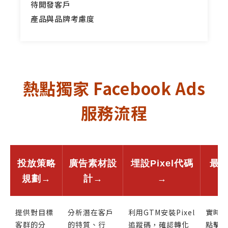
待開發客戶
產品與品牌考慮度
熱點獨家 Facebook Ads
服務流程
投放策略
廣告素材設
埋設Pixel代碼
最佳
規劃→
計
→
→
提供對目標
分析潛在客戶
利用GTM安裝Pixel
實時
客群的分
的特質、行
追蹤碼，確認轉化
點擊